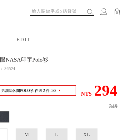
0
EDIT
特輯
眼NASA印字Polo衫
號：
36524
294
男潮流休閒POLO衫 任選 2 件 588
NT$
349
M
L
XL