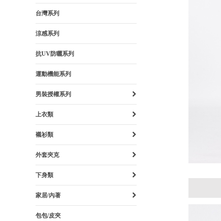
台灣系列
涼感系列
抗UV防曬系列
運動機能系列
男裝授權系列
上衣類
襯衫類
外套夾克
下身類
家居/內著
包包/皮夾