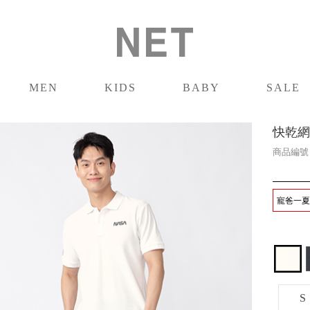
MEN
KIDS
BABY
SALE
男裝
童裝
嬰兒
促銷
快乾網
商品編
寵爸一夏-
S