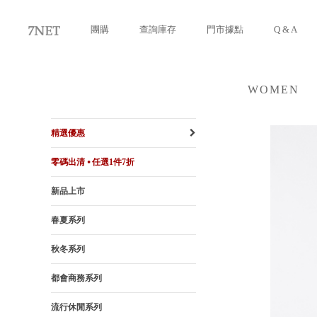
團購
查詢庫存
門市據點
Q & A
WOMEN
女裝
精選優惠
零碼出清 ⦁ 任選1件7折
新品上市
春夏系列
秋冬系列
都會商務系列
流行休閒系列