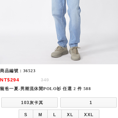
商品編號：
36523
NT$294
349
寵爸一夏-男潮流休閒POLO衫 任選 2 件 588
103灰卡其
1
S
M
L
XL
XXL