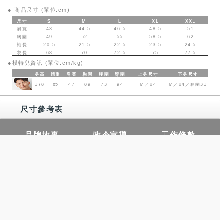
●
商品尺寸 (單位:cm)
尺寸
S
M
L
XL
XXL
肩寬
43
44.5
46.5
48.5
51
胸圍
49
52
55
58.5
62
袖長
20.5
21.5
22.5
23.5
24.5
衣長
68
70
72.5
75
77.5
●
模特兒資訊 (單位:cm/kg)
身高
體重
肩寬
胸圍
腰圍
臀圍
上身
尺寸
下身
尺寸
178
65
47
89
73
94
M／04
M／04／腰圍31
尺寸參考表
品牌故事
政令宣導
工作條款
常見問題
門市據點
查詢庫存
團購需求
隱私權保護
COPYRIGHT@NET CO.,LTD.ALL RIGHTS RESERVED.