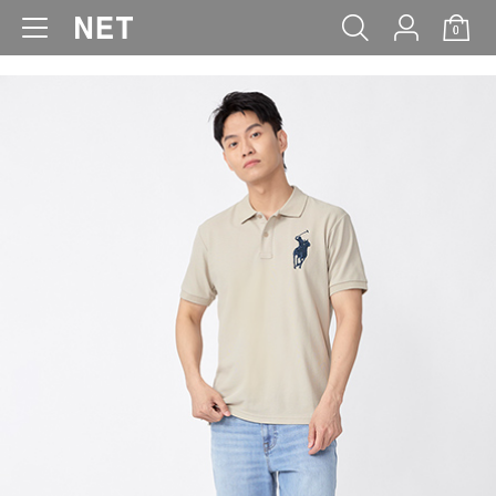
0
WOMEN
MEN
KIDS
BABY