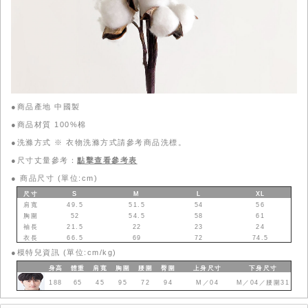
●商品產地 中國製
●商品材質 100%棉
●洗滌方式 ※ 衣物洗滌方式請參考商品洗標。
●尺寸丈量參考：
點擊查看參考表
●
商品尺寸 (單位:cm)
尺寸
S
M
L
XL
肩寬
49.5
51.5
54
56
胸圍
52
54.5
58
61
袖長
21.5
22
23
24
衣長
66.5
69
72
74.5
●
模特兒資訊 (單位:cm/kg)
身高
體重
肩寬
胸圍
腰圍
臀圍
上身
尺寸
下身
尺寸
188
65
45
95
72
94
M／04
M／04／腰圍31