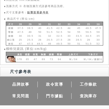
●洗滌方式 ※ 衣物洗滌方式請參考商品洗標。
●尺寸丈量參考：
點擊查看參考表
●
商品尺寸 (單位:cm)
尺寸
28
29
30
31
32
33
34
35
36
腰圍
37.5
38.5
40
41.5
42.5
44
45
46.5
47.5
臀圍
47.5
49
50
51.5
52.5
54
55
56.5
58
腿圍
30
30.5
31
32
32.5
33
33.5
34.5
35
褲口寬
25
25.5
26
26.5
27.5
28
28.5
29
30
褲長
47
47.5
48.5
49
49.5
50
51
51.5
52
模特兒資訊 (單位:cm/kg)
●
身高
體重
肩寬
胸圍
腰圍
臀圍
上身
尺寸
下身
尺寸
178
65
47
89
73
94
M／04
M／04／腰圍31
尺寸參考表
品牌故事
政令宣導
工作條款
常見問題
門市據點
查詢庫存