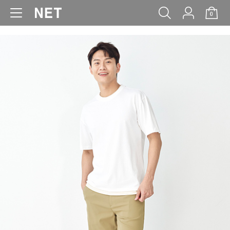
0
WOMEN
MEN
KIDS
BABY