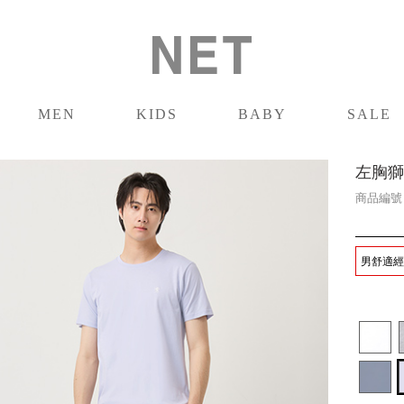
MEN
KIDS
BABY
SALE
男裝
童裝
嬰兒
促銷
左胸獅
商品編
男舒適經典