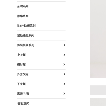
台灣系列
涼感系列
抗UV防曬系列
運動機能系列
男裝授權系列
上衣類
襯衫類
外套夾克
下身類
家居/內著
包包/皮夾