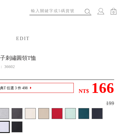
0
EDIT
特輯
子刺繡圓領T恤
號：
36602
166
T 任選 3 件 498
NT$
199