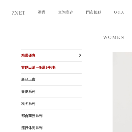
團購
查詢庫存
門市據點
Q & A
WOMEN
女裝
精選優惠
零碼出清 ⦁ 任選1件7折
新品上市
春夏系列
秋冬系列
都會商務系列
流行休閒系列