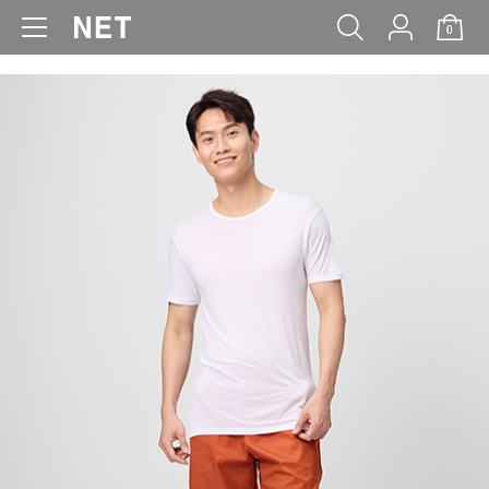
0
WOMEN
MEN
KIDS
BABY