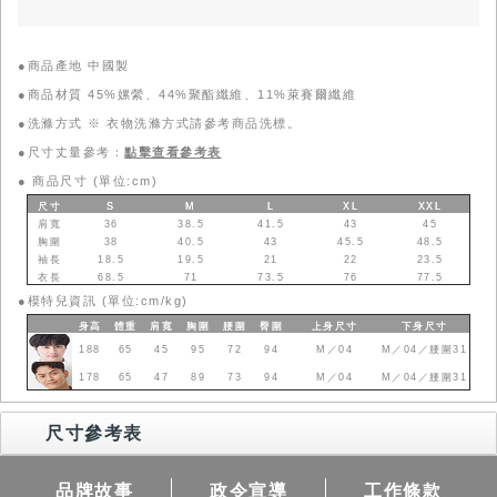
●商品產地 中國製
●商品材質 45%嫘縈、44%聚酯纖維、11%萊賽爾纖維
●洗滌方式 ※ 衣物洗滌方式請參考商品洗標。
●尺寸丈量參考：
點擊查看參考表
●
商品尺寸 (單位:cm)
尺寸
S
M
L
XL
XXL
肩寬
36
38.5
41.5
43
45
胸圍
38
40.5
43
45.5
48.5
袖長
18.5
19.5
21
22
23.5
衣長
68.5
71
73.5
76
77.5
●
模特兒資訊 (單位:cm/kg)
身高
體重
肩寬
胸圍
腰圍
臀圍
上身
尺寸
下身
尺寸
188
65
45
95
72
94
M／04
M／04／腰圍31
178
65
47
89
73
94
M／04
M／04／腰圍31
尺寸參考表
品牌故事
政令宣導
工作條款