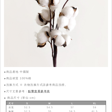
●商品產地 中國製
●商品材質 100%棉
●洗滌方式 ※ 衣物洗滌方式請參考商品洗標。
●尺寸丈量參考：
點擊查看參考表
●
商品尺寸 (單位:cm)
尺寸
S
M
L
XL
肩寬
52.5
54.5
57
59
胸圍
52.5
55
58.5
61.5