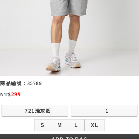
商品編號：
35789
299
NT$
721淺灰藍
1
S
M
L
XL