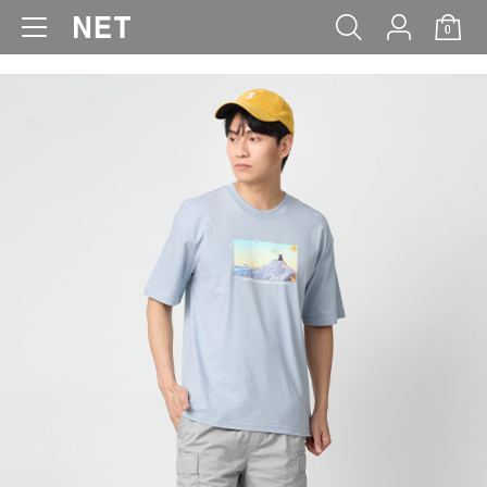
0
WOMEN
MEN
KIDS
BABY