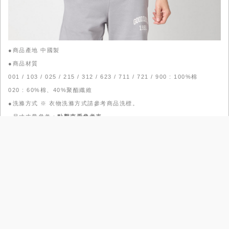
●商品產地 中國製
●商品材質
001 / 103 / 025 / 215 / 312 / 623 / 711 / 721 / 900 : 100%棉
020 : 60%棉、40%聚酯纖維
●洗滌方式 ※ 衣物洗滌方式請參考商品洗標。
●尺寸丈量參考：
點擊查看參考表
●
商品尺寸 (單位:cm)
尺寸
XS
S
M
L
XL
XXL
肩寬
42
44.5
45.5
47.5
49.5
52
胸圍
46.5
49.5
52
55
58.5
62
袖長
19
20.5
21.5
23
24
25.5
衣長
62
65
66.5
70
72.5
73.5
模特兒資訊 (單位:cm/kg)
●
身高
體重
肩寬
胸圍
腰圍
臀圍
上身
尺寸
下身
尺寸
178
65
47
89
73
94
M／04
M／04／腰圍31