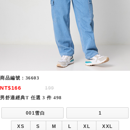
商品編號：
36603
NT$166
199
男舒適經典T 任選 3 件 498
001雪白
1
XS
S
M
L
XL
XXL