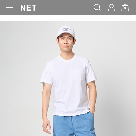
0
WOMEN
MEN
KIDS
BABY