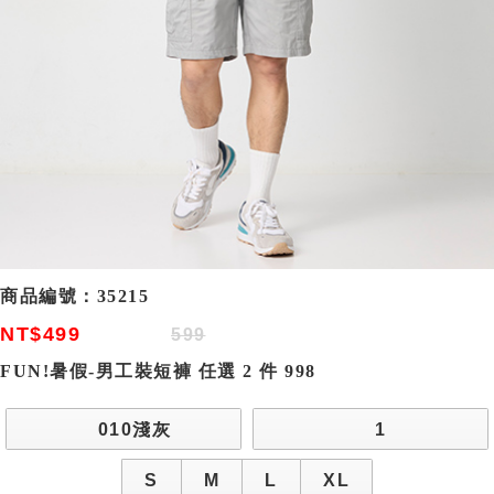
商品編號：
35215
NT$499
599
FUN!暑假-男工裝短褲 任選 2 件 998
010淺灰
1
S
M
L
XL