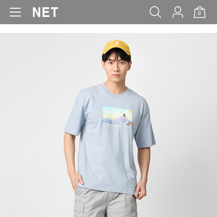
0
WOMEN
MEN
KIDS
BABY