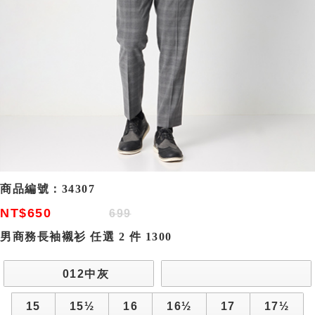
商品編號：
34307
NT$650
699
男商務長袖襯衫 任選 2 件 1300
012中灰
15
15½
16
16½
17
17½