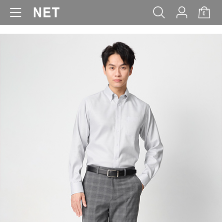
0
WOMEN
MEN
KIDS
BABY