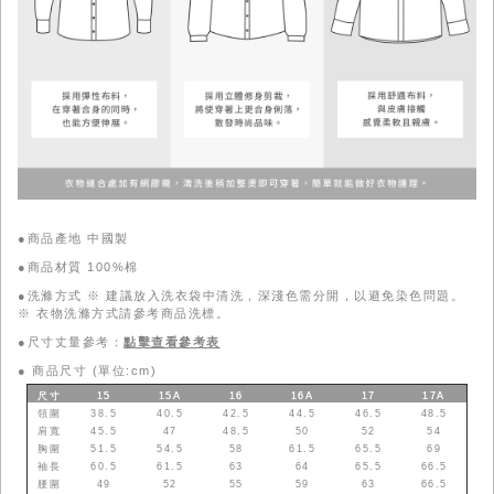
●商品產地 中國製
●商品材質 100%棉
●洗滌方式 ※ 建議放入洗衣袋中清洗，深淺色需分開，以避免染色問題。
※ 衣物洗滌方式請參考商品洗標。
●尺寸丈量參考：
點擊查看參考表
●
商品尺寸 (單位:cm)
尺寸
15
15A
16
16A
17
17A
領圍
38.5
40.5
42.5
44.5
46.5
48.5
肩寬
45.5
47
48.5
50
52
54
胸圍
51.5
54.5
58
61.5
65.5
69
袖長
60.5
61.5
63
64
65.5
66.5
腰圍
49
52
55
59
63
66.5