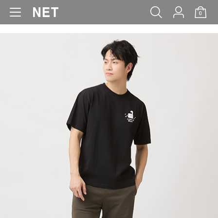
0
WOMEN
MEN
KIDS
BABY