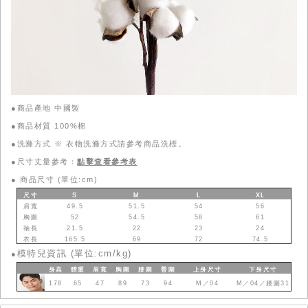
●商品產地 中國製
●商品材質 100%棉
●洗滌方式 ※ 衣物洗滌方式請參考商品洗標。
●尺寸丈量參考：
點擊查看參考表
●
商品尺寸 (單位:cm)
尺寸
S
M
L
XL
肩寬
49.5
51.5
54
56
胸圍
52
54.5
58
61
袖長
21.5
22
23
24
衣長
165.5
69
72
74.5
模特兒資訊 (單位:cm/kg)
●
身高
體重
肩寬
胸圍
腰圍
臀圍
上身
尺寸
下身
尺寸
178
65
47
89
73
94
M／04
M／04／腰圍31