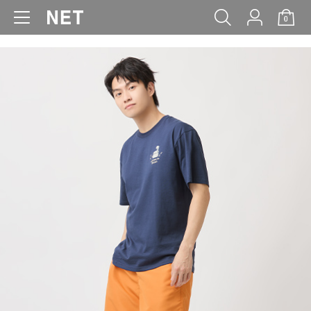
0
WOMEN
MEN
KIDS
BABY