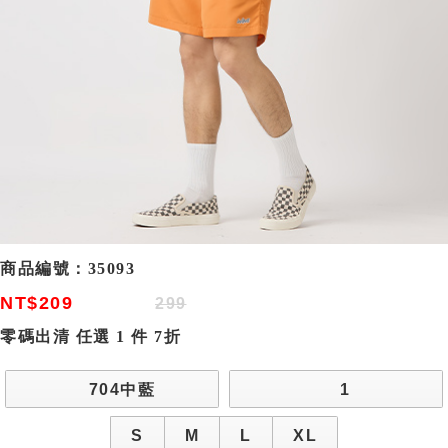
商品編號：
35093
NT$209
299
零碼出清 任選 1 件 7折
704中藍
1
S
M
L
XL