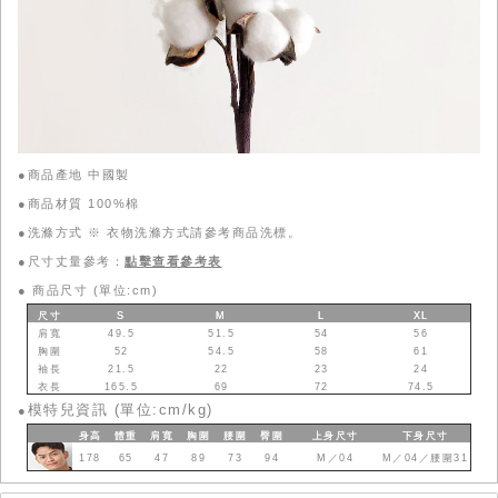
●商品產地 中國製
●商品材質 100%棉
●洗滌方式 ※ 衣物洗滌方式請參考商品洗標。
●尺寸丈量參考：
點擊查看參考表
●
商品尺寸 (單位:cm)
尺寸
S
M
L
XL
肩寬
49.5
51.5
54
56
胸圍
52
54.5
58
61
袖長
21.5
22
23
24
衣長
165.5
69
72
74.5
模特兒資訊 (單位:cm/kg)
●
身高
體重
肩寬
胸圍
腰圍
臀圍
上身
尺寸
下身
尺寸
178
65
47
89
73
94
M／04
M／04／腰圍31