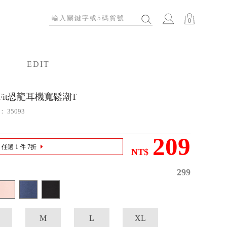
0
EDIT
特輯
e Fit恐龍耳機寬鬆潮T
號：
35093
209
任選 1 件 7折
NT$
299
M
L
XL