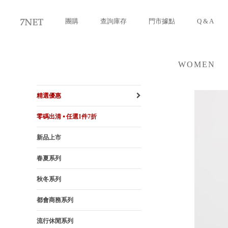
團購
查詢庫存
門市據點
Q & A
WOMEN
女裝
精選優惠
零碼出清 ⦁ 任選1件7折
新品上市
春夏系列
秋冬系列
都會商務系列
流行休閒系列