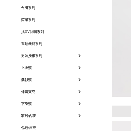
台灣系列
涼感系列
抗UV防曬系列
運動機能系列
男裝授權系列
上衣類
襯衫類
外套夾克
下身類
家居/內著
包包/皮夾