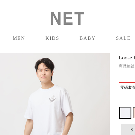
MEN
KIDS
BABY
SALE
男裝
童裝
嬰兒
促銷
Loos
商品編
零碼出清 
S