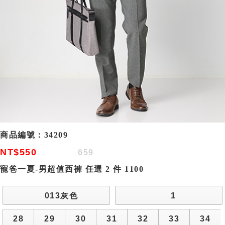
商品編號：
34209
NT$550
659
寵爸一夏-男超值西褲 任選 2 件 1100
013灰色
1
28
29
30
31
32
33
34