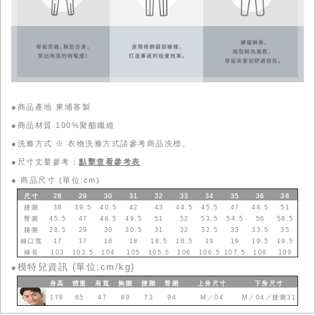
●商品產地 柬埔寨製
●商品材質 100%聚酯纖維
●洗滌方式 ※ 衣物洗滌方式請參考商品洗標。
●尺寸丈量參考：
點擊查看參考表
●
商品尺寸 (單位:cm)
尺寸
28
29
30
31
32
33
34
35
36
38
腰圍
38
39.5
40.5
42
43
44.5
45.5
47
48.5
51
臀圍
45.5
47
48.5
49.5
51
52
53.5
54.5
56
58.5
腿圍
28.5
29
30
30.5
31
32
32.5
33
33.5
35
褲口寬
17
17
18
18
18.5
18.5
19
19
19.5
19.5
褲長
103
103.5
104
105
105.5
106
106.5
107.5
108
109
模特兒資訊 (單位:cm/kg)
●
身高
體重
肩寬
胸圍
腰圍
臀圍
上身
尺寸
下身
尺寸
178
65
47
89
73
94
M／04
M／04／腰圍31