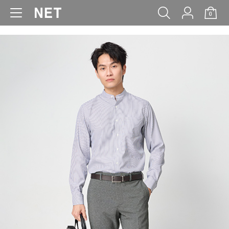
0
WOMEN
MEN
KIDS
BABY