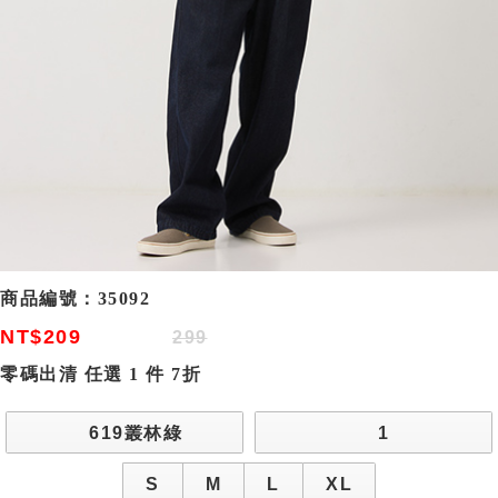
商品編號：
35092
NT$209
299
零碼出清 任選 1 件 7折
619叢林綠
1
S
M
L
XL