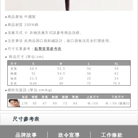
●商品產地 中國製
●商品材質 100%棉
●洗滌方式 ※ 衣物洗滌方式請參考商品洗標。
●注意事項 此商品因口袋刺繡設計，故口袋無法完全打開使用。
●尺寸丈量參考：
點擊查看參考表
●
商品尺寸 (單位:cm)
尺寸
S
M
L
XL
肩寬
49.5
51.5
54
56
胸圍
52
54.5
58
61
袖長
21.5
22
23
24
衣長
NaN
69
72
74.5
●
模特兒資訊 (單位:cm/kg)
身高
體重
肩寬
胸圍
腰圍
臀圍
上身
尺寸
下身
尺寸
178
65
47
89
73
94
M／04
M / 04 /腰圍31
尺寸參考表
品牌故事
政令宣導
工作條款