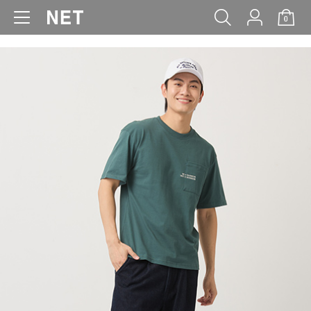
0
WOMEN
MEN
KIDS
BABY