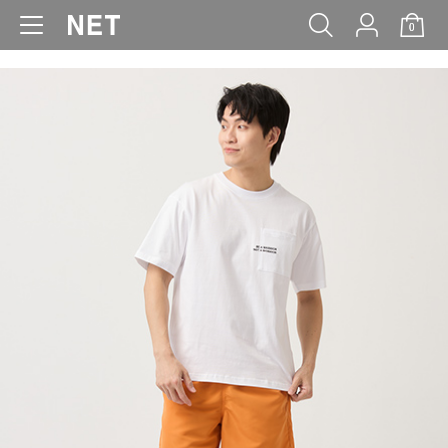
0
WOMEN
MEN
KIDS
BABY