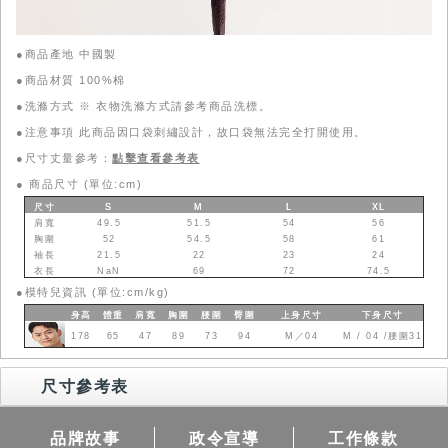
●商品產地 中國製
●商品材質 100%棉
●洗滌方式 ※ 衣物洗滌方式請參考商品洗標。
●注意事項 此商品因口袋刺繡設計，故口袋無法完全打開使用。
●尺寸丈量參考：
點擊查看參考表
●
商品尺寸 (單位:cm)
尺寸
S
M
L
XL
肩寬
49.5
51.5
54
56
胸圍
52
54.5
58
61
袖長
21.5
22
23
24
衣長
NaN
69
72
74.5
●
模特兒資訊 (單位:cm/kg)
身高
體重
肩寬
胸圍
腰圍
臀圍
上身
尺寸
下身
尺寸
178
65
47
89
73
94
M／04
M / 04 /腰圍31
尺寸參考表
品牌故事
政令宣導
工作條款