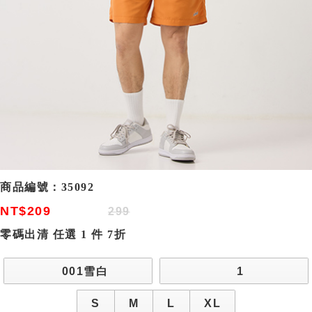
商品編號：
35092
NT$209
299
零碼出清 任選 1 件 7折
001雪白
1
S
M
L
XL