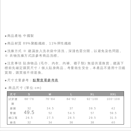
●商品產地 中國製
●商品材質 89%聚酯纖維、11%彈性纖維
●洗滌方式 ※ 建議放入洗衣袋中清洗，深淺色需分開，以避免染色問題。
※ 衣物洗滌方式請參考商品洗標。
●注意事項 貼身物品 (毛巾、內衣、內褲、襪子類) 無提供退換貨，建議下
標前先確定購買尺寸 / 個人貼身商品，考量衛生安全，本產品不適用十日鑑
賞期，購買後不得退換。
●尺寸丈量參考：
點擊查看參考表
●
商品尺寸 (單位:cm)
尺寸
S
M
L
XL
XXL
試穿腰
68~76
76~84
84~92
92~100
100~108
圍
腰圍
32
34.5
37
39.5
42
49.5
臀圍
52
54.5
57
59.5
褲口寬
26.5
27.5
28.5
29.5
31.5
褲長
32
34
36
38
40