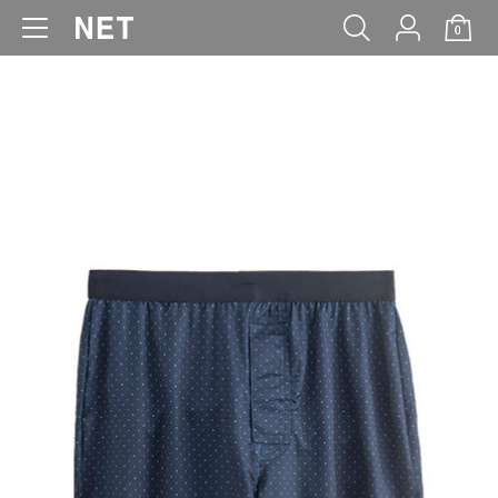
0
WOMEN
MEN
KIDS
BABY