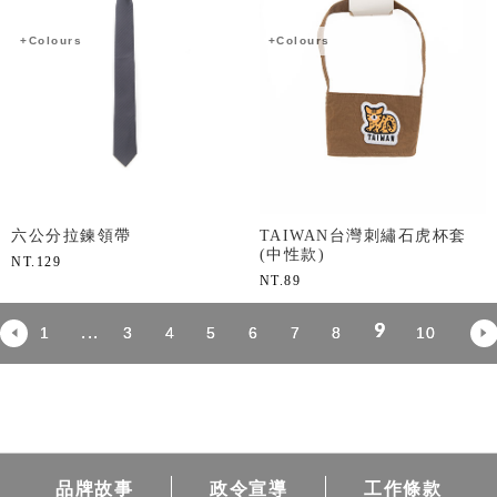
+Colours
+Colours
六公分拉鍊領帶
TAIWAN台灣刺繡石虎杯套
(中性款)
NT.
129
NT.
89
9
...
1
3
4
5
6
7
8
10
品牌故事
政令宣導
工作條款