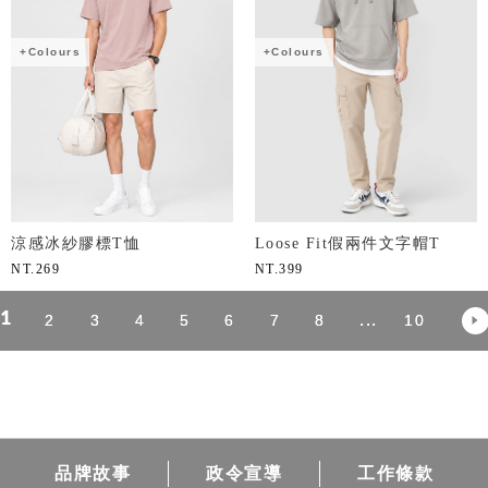
+Colours
+Colours
涼感冰紗膠標T恤
Loose Fit假兩件文字帽T
NT.
269
NT.
399
1
...
2
3
4
5
6
7
8
10
品牌故事
政令宣導
工作條款