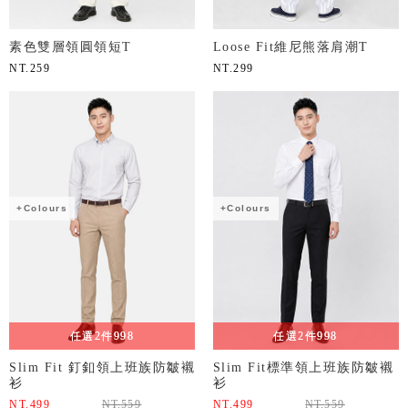
素色雙層領圓領短T
Loose Fit維尼熊落肩潮T
NT.
259
NT.
299
+Colours
+Colours
任選2件998
任選2件998
Slim Fit 釘釦領上班族防皺襯
Slim Fit標準領上班族防皺襯
衫
衫
NT.
499
NT.
559
NT.
499
NT.
559