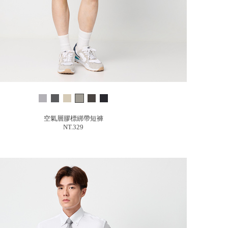
空氣層膠標綁帶短褲
NT.329