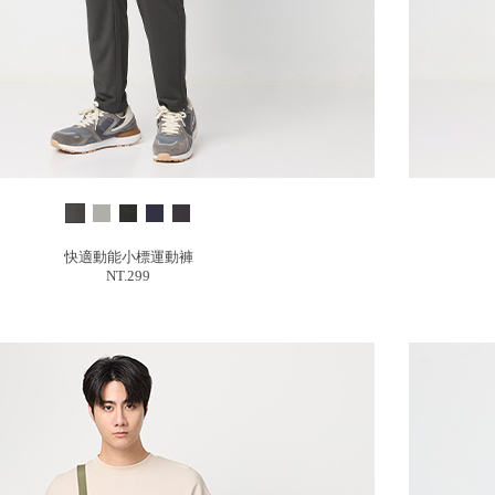
快適動能小標運動褲
NT.299