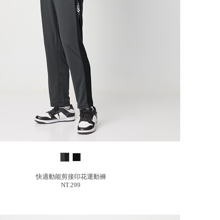
快適動能剪接印花運動褲
NT.299