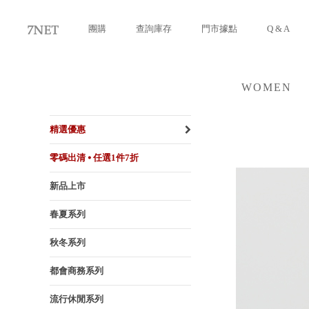
團購
查詢庫存
門市據點
Q & A
WOMEN
女裝
精選優惠
零碼出清 ⦁ 任選1件7折
新品上市
春夏系列
秋冬系列
都會商務系列
流行休閒系列