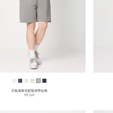
空氣層素色鬆緊綁帶短褲
NT.329