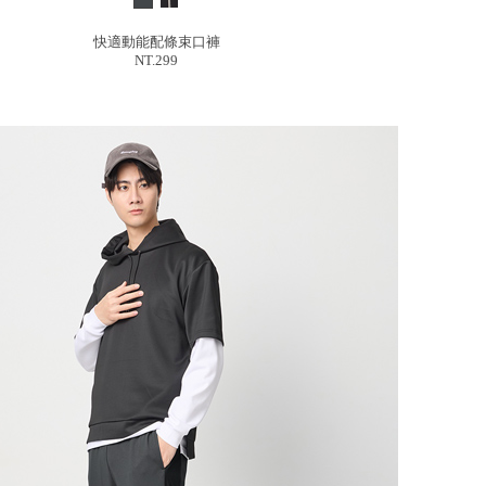
快適動能配條束口褲
NT.299