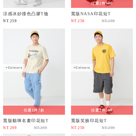
任選2件500
涼感冰紗撞色凸膠T恤
寬版NASA印花短T
NT.
259
NT.
250
NT.
299
+Colours
+Colours
任選1件7折
任選2件500
寬版貓咪名畫印花短T
寬版笑臉印花短T
NT.
209
NT.
299
NT.
250
NT.
299