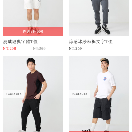
任選3件600
漫威經典字體T恤
涼感冰紗框框文字T恤
NT.
200
NT.
269
NT.
259
+Colours
+Colours