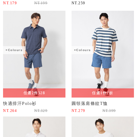
NT.
179
NT.
199
NT.
259
+Colours
+Colours
任選2件528
任選1件7折
快適排汗Polo衫
圓領落肩條紋T恤
NT.
264
NT.
329
NT.
279
NT.
399