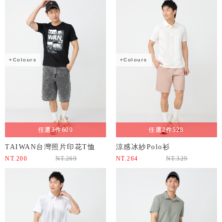
+Colours
+Colours
任選3件600
任選2件528
TAIWAN台灣照片印花T恤
涼感冰紗Polo衫
NT.
200
NT.
269
NT.
264
NT.
329