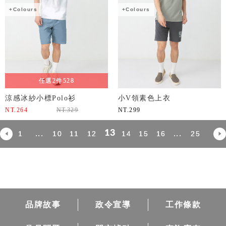
+Colours
+Colours
任選2件528
涼感冰紗小標Polo衫
小V領素色上衣
NT.
264
NT.
329
NT.
299
13
...
...
1
10
11
12
14
15
16
25
品牌故事
政令宣導
工作條款