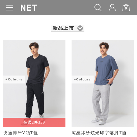
0
WOMEN
MEN
KIDS
BABY
新品上市
+Colours
+Colours
任選2件358
快適排汗V領T恤
涼感冰紗炫光印字落肩T恤