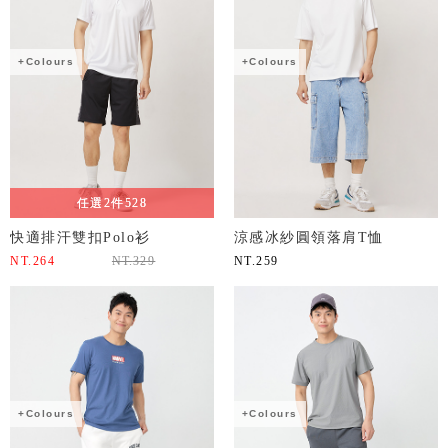
+Colours
+Colours
任選2件528
快適排汗雙扣Polo衫
涼感冰紗圓領落肩T恤
NT.
264
NT.
329
NT.
259
+Colours
+Colours