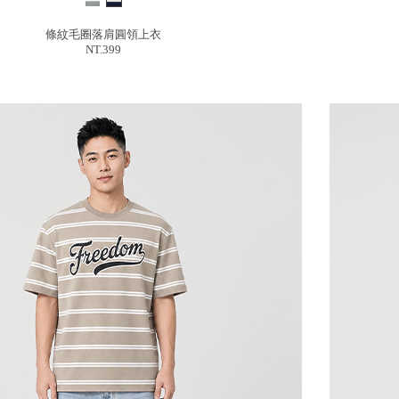
條紋毛圈落肩圓領上衣
NT.399