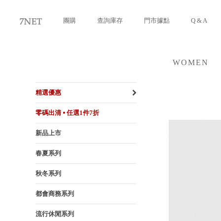
團購
查詢庫存
門市據點
Q & A
WOMEN
女裝
精選優惠
零碼出清 ⦁ 任選1件7折
新品上市
春夏系列
秋冬系列
都會商務系列
流行休閒系列