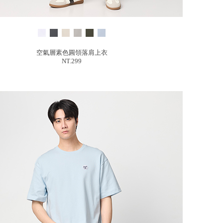
空氣層素色圓領落肩上衣
NT.299