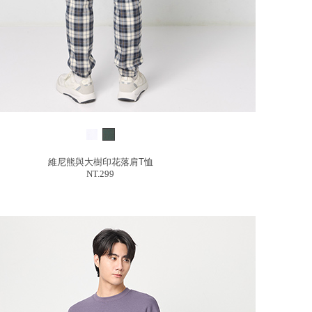
維尼熊與大樹印花落肩T恤
NT.299