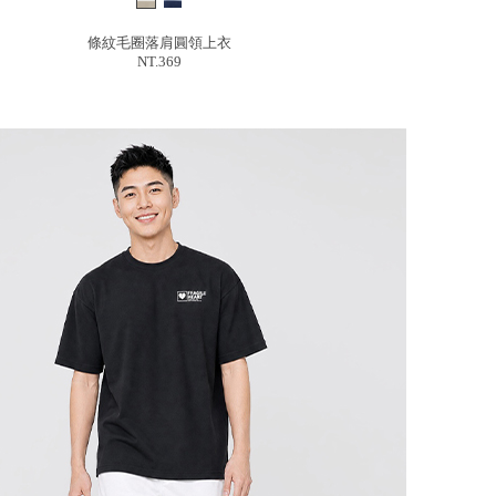
條紋毛圈落肩圓領上衣
NT.369