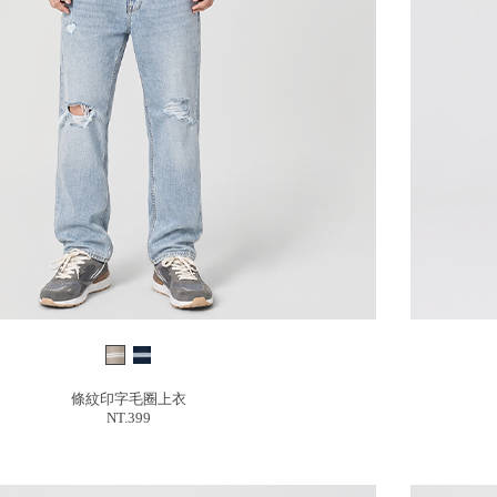
條紋印字毛圈上衣
NT.399