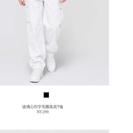
玻璃心印字毛圈落肩T恤
NT.299