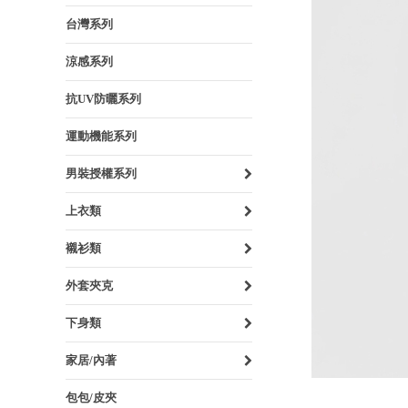
台灣系列
涼感系列
抗UV防曬系列
運動機能系列
男裝授權系列
上衣類
襯衫類
外套夾克
下身類
家居/內著
包包/皮夾