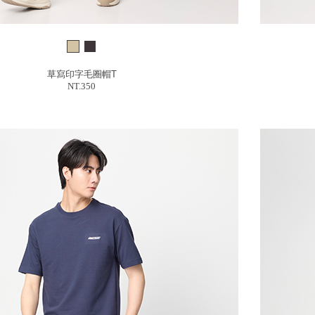
草寫印字毛圈帽T
NT.350