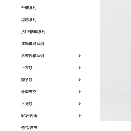
台灣系列
涼感系列
抗UV防曬系列
運動機能系列
男裝授權系列
上衣類
襯衫類
外套夾克
下身類
家居/內著
包包/皮夾