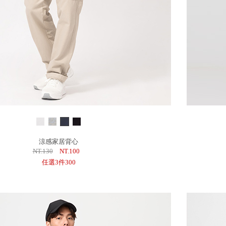
涼感家居背心
NT.130
NT.100
任選3件300