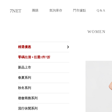
團購
查詢庫存
門市據點
Q & A
WOMEN
女裝
精選優惠
零碼出清 ⦁ 任選1件7折
新品上市
春夏系列
秋冬系列
都會商務系列
流行休閒系列