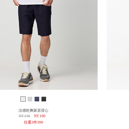
涼感乾爽家居背心
NT.130
NT.100
任選3件300