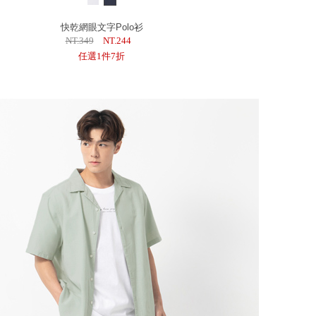
快乾網眼文字Polo衫
NT.349
NT.244
任選1件7折