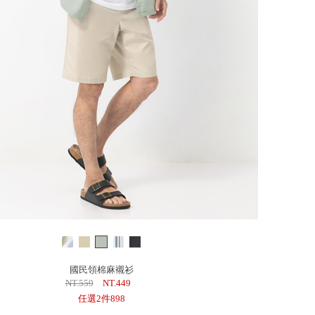
國民領棉麻襯衫
NT.559
NT.449
任選2件898