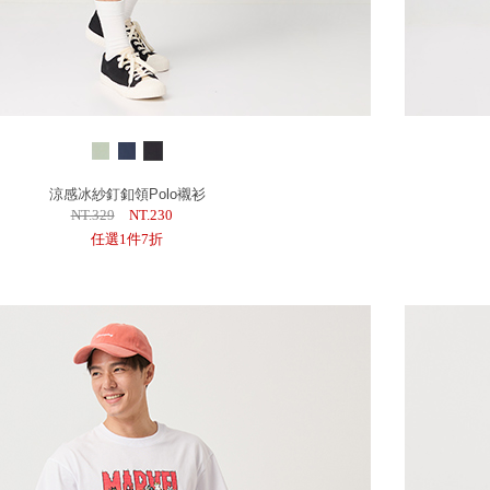
涼感冰紗釘釦領Polo襯衫
NT.329
NT.230
任選1件7折