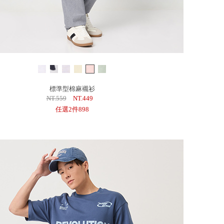
標準型棉麻襯衫
NT.559
NT.449
任選2件898