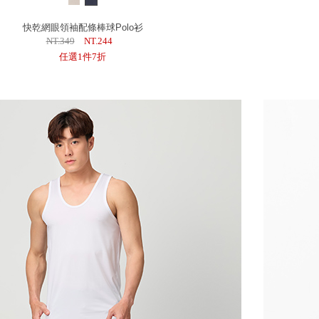
快乾網眼領袖配條棒球Polo衫
NT.349
NT.244
任選1件7折