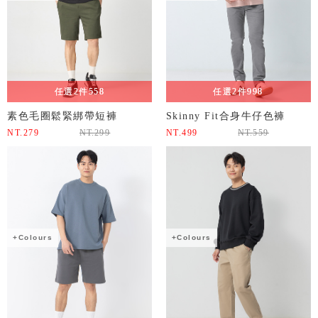
任選2件558
任選2件998
素色毛圈鬆緊綁帶短褲
Skinny Fit合身牛仔色褲
NT.
279
NT.
299
NT.
499
NT.
559
+Colours
+Colours