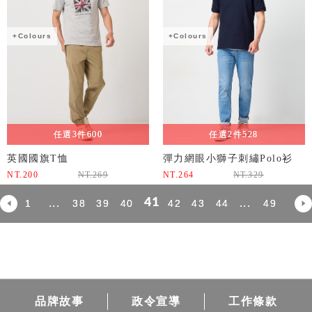
+Colours
+Colours
任選3件600
任選2件528
英國國旗T恤
彈力網眼小獅子刺繡Polo衫
NT.
200
NT.
269
NT.
264
NT.
329
41
...
...
1
38
39
40
42
43
44
49
品牌故事
政令宣導
工作條款