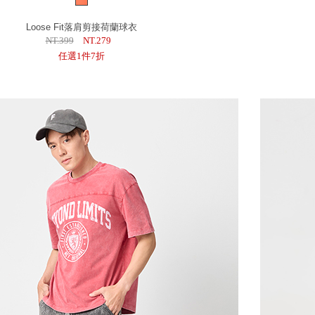
Loose Fit落肩剪接荷蘭球衣
NT.399
NT.279
任選1件7折