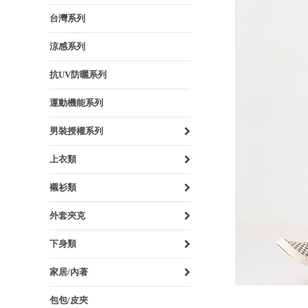
台灣系列
涼感系列
抗UV防曬系列
運動機能系列
男裝授權系列
上衣類
襯衫類
外套夾克
下身類
家居/內著
包包/皮夾