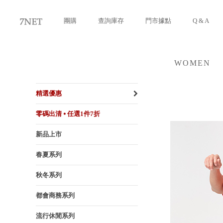
團購
查詢庫存
門市據點
Q & A
WOMEN
女裝
精選優惠
零碼出清 ⦁ 任選1件7折
新品上市
春夏系列
秋冬系列
都會商務系列
流行休閒系列