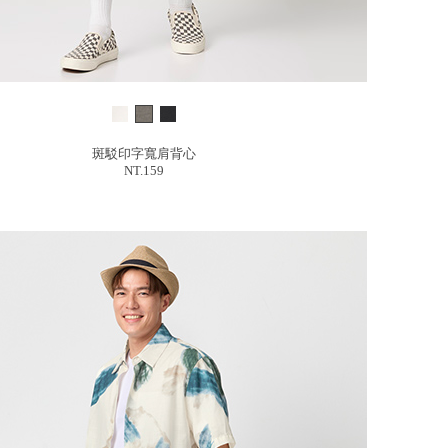
斑駁印字寬肩背心
NT.159