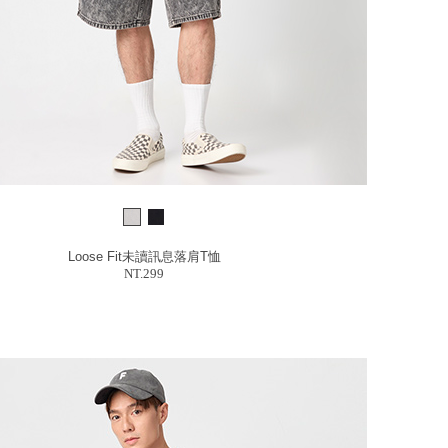
Loose Fit未讀訊息落肩T恤
NT.299