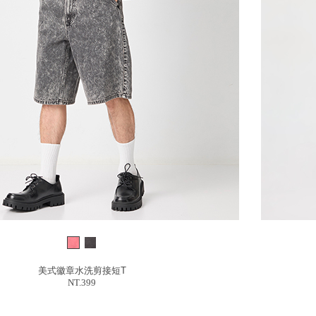
美式徽章水洗剪接短T
NT.399