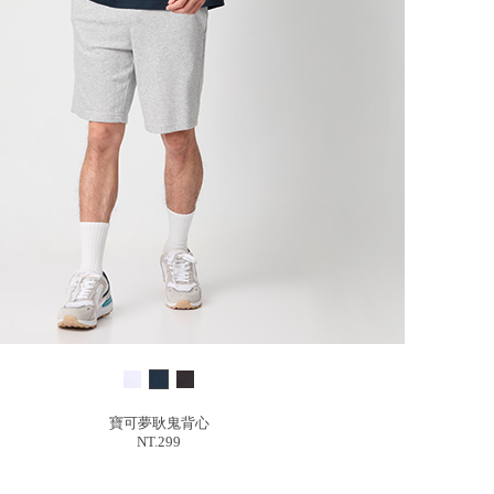
寶可夢耿鬼背心
NT.299