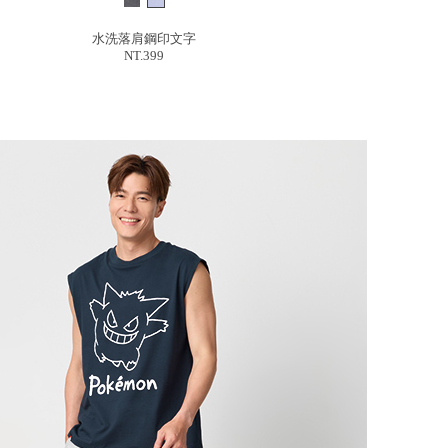
水洗落肩鋼印文字
NT.399