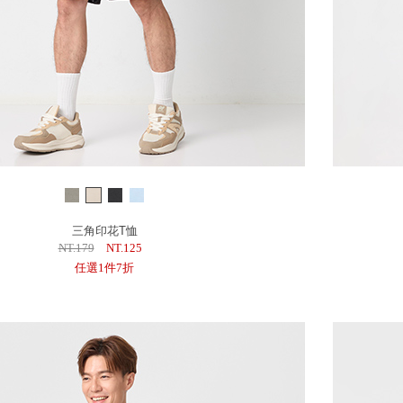
三角印花T恤
NT.179
NT.125
任選1件7折