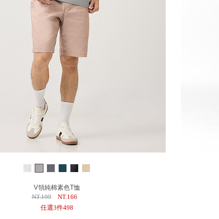
V領純棉素色T恤
NT.199
NT.166
任選3件498