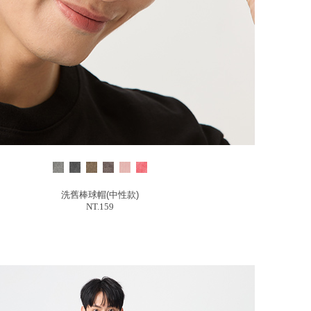
洗舊棒球帽(中性款)
NT.159