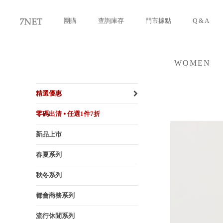
團購
查詢庫存
門市據點
Q & A
WOMEN
女裝
精選優惠
零碼出清 ⦁ 任選1件7折
新品上市
春夏系列
秋冬系列
都會商務系列
流行休閒系列