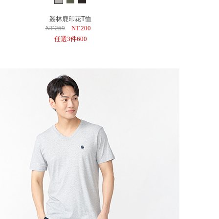
叢林鹿印花T恤
NT.269
NT.200
任選3件600