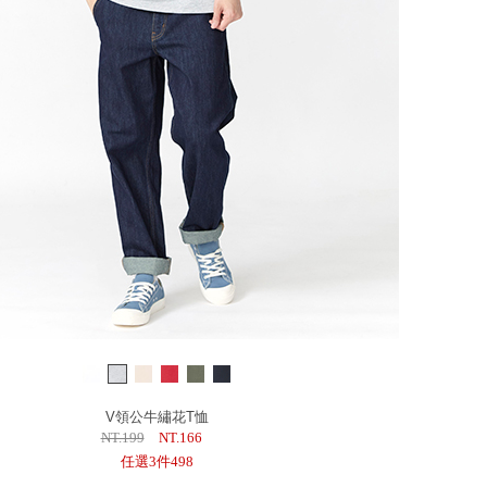
V領公牛繡花T恤
NT.199
NT.166
任選3件498