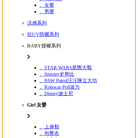
。女嬰
。男嬰
涼感系列
抗UV防曬系列
BABY授權系列
。STAR WARS星際大戰
。Snoopy史努比
。PAW Patrol汪汪隊立大功
。Robocar Poli波力
。Disney迪士尼
Girl 女嬰
。上身類
。包臀衣