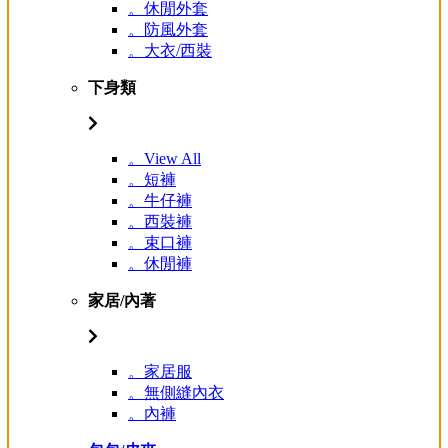
。休閒外套
。防風外套
。大衣/西裝
下身類
。View All
。短褲
。牛仔褲
。西裝褲
。束口褲
。休閒褲
家居/內著
。家居服
。無側縫內衣
。內褲