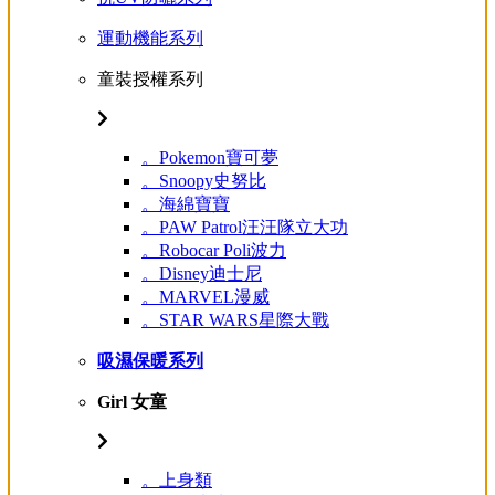
運動機能系列
童裝授權系列
。Pokemon寶可夢
。Snoopy史努比
。海綿寶寶
。PAW Patrol汪汪隊立大功
。Robocar Poli波力
。Disney迪士尼
。MARVEL漫威
。STAR WARS星際大戰
吸濕保暖系列
Girl 女童
。上身類