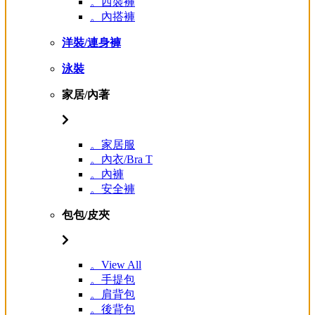
。西裝褲
。內搭褲
洋裝/連身褲
泳裝
家居/內著
。家居服
。內衣/Bra T
。內褲
。安全褲
包包/皮夾
。View All
。手提包
。肩背包
。後背包