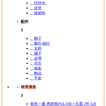
。托特包
。皮夾
。收納包
配件
。帽子
。圍巾/絲巾
。女鞋
。襪子
。皮帶
。毛巾
。袖套
。飾品
。手套
精選優惠
寵爸一夏-男經典POLO衫 ⦁ 任選 2件 528