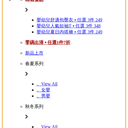
嬰幼兒舒適包臀衣 ⦁ 任選 3件 249
嬰幼兒人氣短袖T ⦁ 任選 3件 348
嬰幼兒夏日內搭褲 ⦁ 任選 3件 249
零碼出清 ⦁ 任選1件7折
新品上市
春夏系列
。View All
。女嬰
。男嬰
秋冬系列
。View All