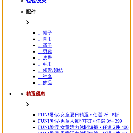
包包/皮夾
配件
。帽子
。圍巾
。襪子
。男鞋
。皮帶
。毛巾
。領帶/領結
。袖套
。飾品
精選優惠
FUN!暑假-女童夏日精選 ⦁ 任選 2件 8折
FUN!暑假-男童人氣印花T ⦁ 任選 3件 399
FUN!暑假-女童活力休閒短褲 ⦁ 任選 2件 400