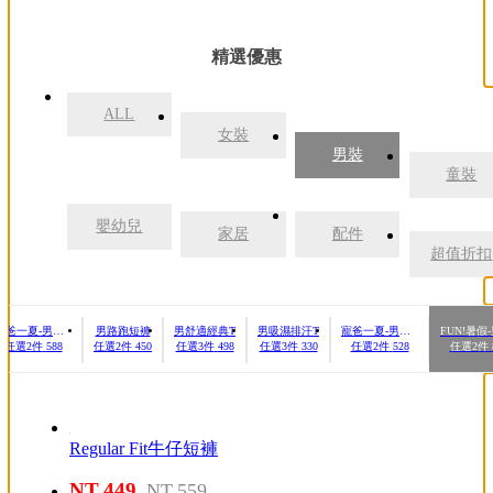
精選優惠
ALL
女裝
男裝
童裝
嬰幼兒
家居
配件
超值折扣
寵爸一夏-男潮流休閒POLO衫
男路跑短褲
男舒適經典T
男吸濕排汗T
寵爸一夏-男經典POLO衫
任選2件
588
任選2件
450
任選3件
498
任選3件
330
任選2件
528
任選2件
Regular Fit牛仔短褲
NT.449
NT.559