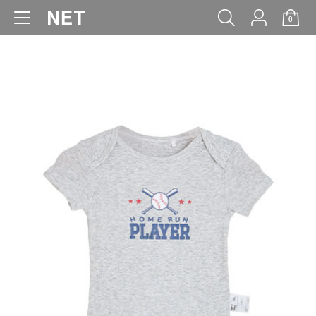
0
WOMEN
MEN
KIDS
BABY