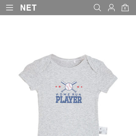
0
WOMEN
MEN
KIDS
BABY