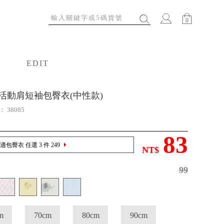
0
EDIT
特輯
Y活動肩短袖包臀衣(中性款)
號：
38085
83
包臀衣 任選 3 件 249
NT$
99
m
70cm
80cm
90cm