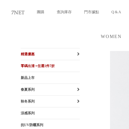
團購
查詢庫存
門市據點
Q & A
WOMEN
女裝
精選優惠
零碼出清 ⦁ 任選1件7折
新品上市
春夏系列
秋冬系列
涼感系列
抗UV防曬系列