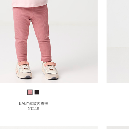
BABY羅紋內搭褲
NT.119