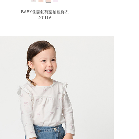
BABY側開釦荷葉袖包臀衣
NT.119