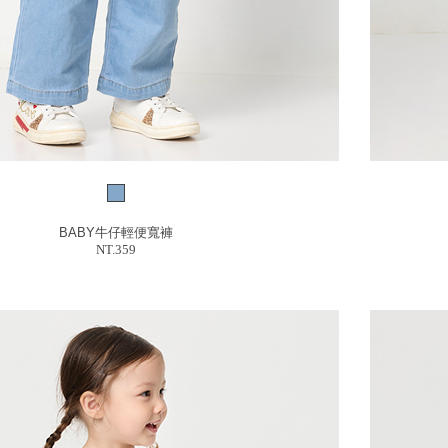
BABY牛仔輕便寬褲
NT.359