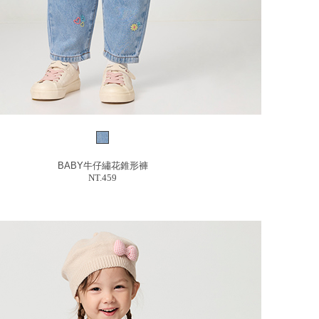
BABY牛仔繡花錐形褲
NT.459