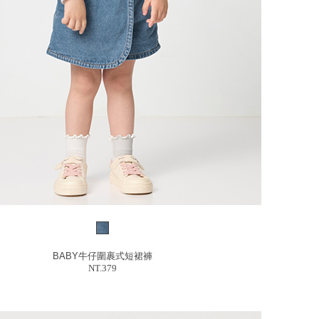
BABY牛仔圍裹式短裙褲
NT.379