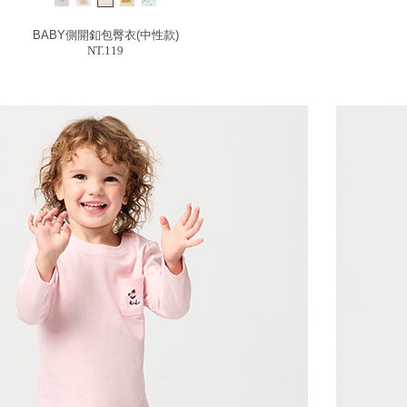
BABY側開釦包臀衣(中性款)
NT.119