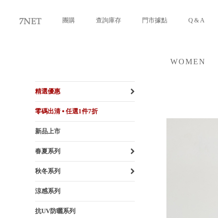
團購
查詢庫存
門市據點
Q & A
WOMEN
女裝
精選優惠
零碼出清 ⦁ 任選1件7折
新品上市
春夏系列
秋冬系列
涼感系列
抗UV防曬系列