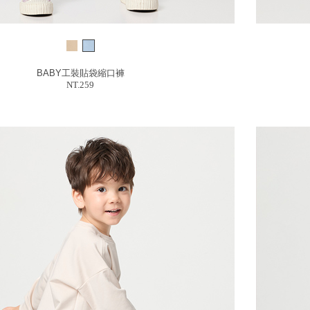
BABY工裝貼袋縮口褲
NT.259