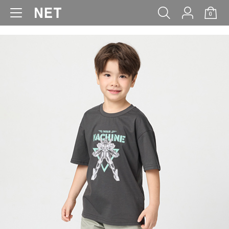
0
WOMEN
MEN
KIDS
BABY