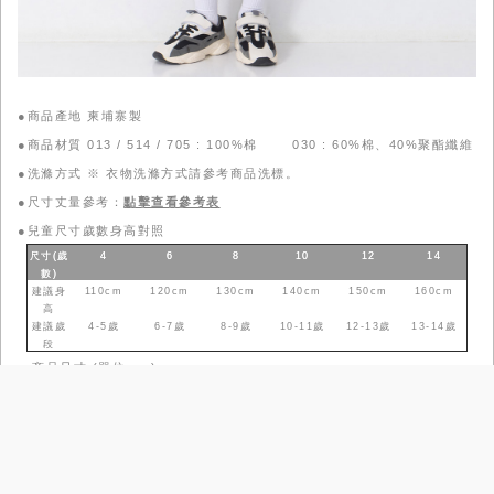
●商品產地 柬埔寨製
●商品材質 013 / 514 / 705 : 100%棉 030 : 60%棉、40%聚酯纖維
●洗滌方式 ※ 衣物洗滌方式請參考商品洗標。
●尺寸丈量參考：
點擊查看參考表
●
兒童尺寸歲數身高對照
尺寸(歲
4
6
8
10
12
14
數
)
建議身
110cm
120cm
130cm
140cm
150cm
160cm
高
建議歲
4-5歲
6-7歲
8-9歲
10-11歲
12-13歲
13-14歲
段
●
商品尺寸 (單位:cm)
尺寸
110
120
130
140
150
160
肩寬
38
39.5
40.5
42
43
45.5
胸圍
35
37
38.5
40.5
43
45.5
袖長
14.5
15.5
16.5
17.5
18.5
19.5
衣長
45.5
48.5
51
53.5
57
61
模特兒資訊 (單位:cm/kg)
●