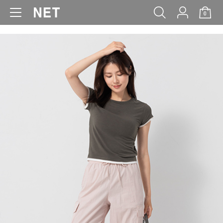
0
WOMEN
MEN
KIDS
BABY