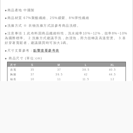
●商品產地 中國製
●商品材質 67%聚酯纖維、25%縲縈、8%彈性纖維
●洗滌方式 ※ 衣物洗滌方式請參考商品洗標。
●注意事項 1.此布料因商品纖維特性，洗水縮率10%~12%，扭率8%~10%
為國際標準。 2.洗滌方式建議手洗，勿浸泡，用力扭轉及高溫熨燙。 3.喜
好穿著寬鬆者，建議購買時可加大1碼。
●尺寸丈量參考：
點擊查看參考表
●
商品尺寸 (單位:cm)
尺寸
S
M
L
XL
肩寬
35
37
38.5
40.5
胸圍
37
39.5
42
44.5
袖長
10
11
11.5
12
衣長
51
53.5
56
58.5
模特兒資訊 (單位:cm/kg)
●
身高
體重
肩寬
胸圍
腰圍
臀圍
上身
尺寸
下身
尺寸
166
45
36
76
60
82
S／03／4／50
S／03／腰圍23
／臀圍34
尺寸參考表