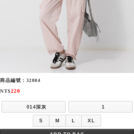
商品編號：
32004
220
NT$
014深灰
1
S
M
L
XL