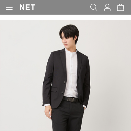
0
WOMEN
MEN
KIDS
BABY