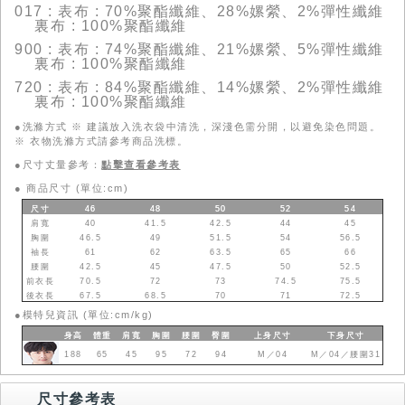
017 : 表布 : 70%聚酯纖維、28%嫘縈、2%彈性纖維
裏布 : 100%聚酯纖維
900 : 表布 : 74%聚酯纖維、21%嫘縈、5%彈性纖維
裏布 : 100%聚酯纖維
720 : 表布 : 84%聚酯纖維、14%嫘縈、2%彈性纖維
裏布 : 100%聚酯纖維
●洗滌方式 ※ 建議放入洗衣袋中清洗，深淺色需分開，以避免染色問題。
※ 衣物洗滌方式請參考商品洗標。
●尺寸丈量參考：
點擊查看參考表
●
商品尺寸 (單位:cm)
尺寸
46
48
50
52
54
肩寬
40
41.5
42.5
44
45
胸圍
46.5
49
51.5
54
56.5
袖長
61
62
63.5
65
66
腰圍
42.5
45
47.5
50
52.5
前衣長
70.5
72
73
74.5
75.5
後衣長
67.5
68.5
70
71
72.5
●
模特兒資訊 (單位:cm/kg)
身高
體重
肩寬
胸圍
腰圍
臀圍
上身
尺寸
下身
尺寸
188
65
45
95
72
94
M／04
M／04／腰圍31
尺寸參考表