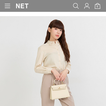
0
WOMEN
MEN
KIDS
BABY