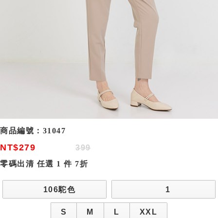
商品編號：
31047
NT$279
399
零碼出清 任選 1 件 7折
106駝色
1
S
M
L
XXL