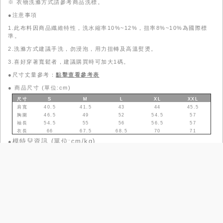
※ 衣物洗滌方式請參考商品洗標。
●注意事項
1.此布料因商品纖維特性，洗水縮率10%~12%，扭率8%~10%為國際標
準。
2.洗滌方式建議手洗，勿浸泡，用力扭轉及高溫熨燙。
3.喜好穿著寬鬆者，建議購買時可加大1碼。
●尺寸丈量參考：
點擊查看參考表
●
商品尺寸 (單位:cm)
尺寸
S
M
L
XL
XXL
肩寬
40.5
41.5
43
44
45.5
胸圍
46.5
49
52
54.5
57
袖長
54.5
55
56
56.5
57
衣長
66
67.5
68.5
70
71
模特兒資訊 (單位:cm/kg)
●
身高
體重
肩寬
胸圍
腰圍
臀圍
上身
尺寸
下身
尺寸
165
46
37
83
66
88
S／03／4／50
S／03／腰圍23
／臀圍34
166
45
36
76
60
82
S／03／4／50
S／03／腰圍23
／臀圍34
尺寸參考表