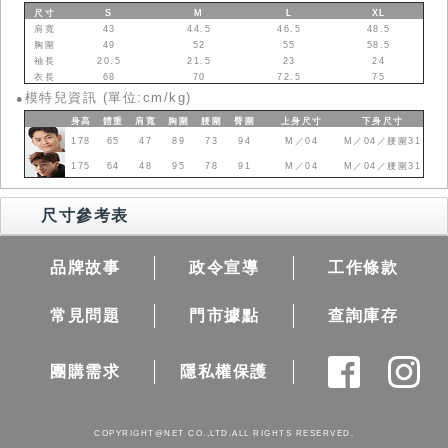
尺寸
S
M
L
XL
肩寬
43
44.5
46.5
48.5
胸圍
49
52
55
58.5
袖長
20.5
21.5
23
24
衣長
68
70
72.5
75
模特兒資訊 (單位:cm/kg)
●
身高
體重
肩寬
胸圍
腰圍
臀圍
上身
尺寸
下身
尺寸
178
65
47
89
73
94
M／04
M／04／腰圍31
175
64
48
95
78
91
M／04
M／04／腰圍31
尺寸參考表
品牌故事
政令宣導
工作條款
常見問題
門市據點
查詢庫存
團購需求
隱私權保護
COPYRIGHT@NET CO.,LTD.ALL RIGHTS RESERVED.