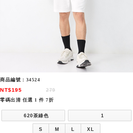
商品編號：
34524
NT$195
279
零碼出清 任選 1 件 7折
620茶綠色
1
S
M
L
XL