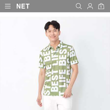
0
WOMEN
MEN
KIDS
BABY