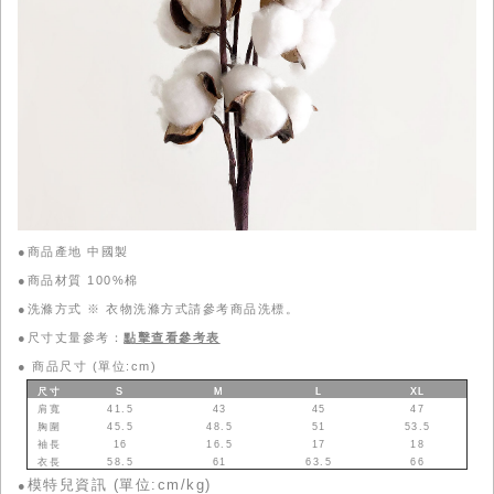
●商品產地 中國製
●商品材質 100%棉
●洗滌方式 ※ 衣物洗滌方式請參考商品洗標。
●尺寸丈量參考：
點擊查看參考表
●
商品尺寸 (單位:cm)
尺寸
S
M
L
XL
肩寬
41.5
43
45
47
胸圍
45.5
48.5
51
53.5
袖長
16
16.5
17
18
衣長
58.5
61
63.5
66
模特兒資訊 (單位:cm/kg)
●