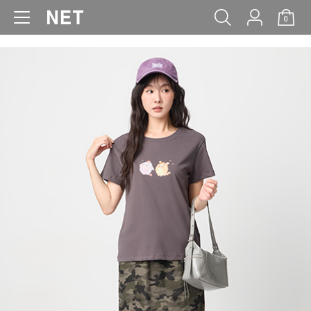
0
WOMEN
MEN
KIDS
BABY