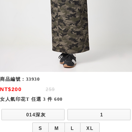
商品編號：
33930
NT$200
259
女人氣印花T 任選 3 件 600
014深灰
1
S
M
L
XL