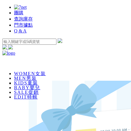
團購
查詢庫存
門市據點
Q & A
WOMEN
女裝
MEN
男裝
KIDS
童裝
BABY
嬰兒
SALE
促銷
EDIT
特輯