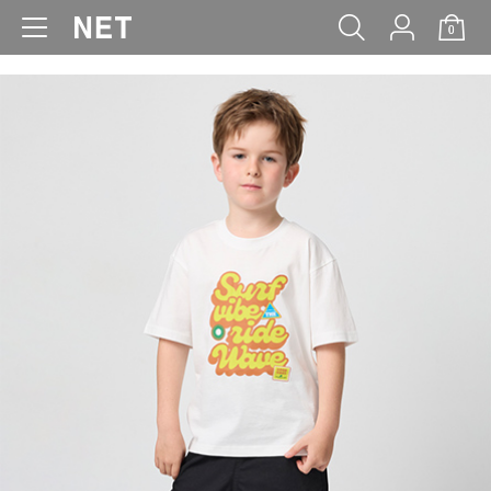
0
WOMEN
MEN
KIDS
BABY