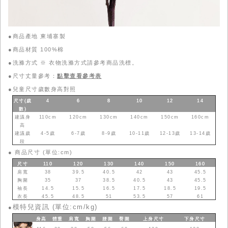
●商品產地 柬埔寨製
●商品材質 100%棉
●洗滌方式 ※ 衣物洗滌方式請參考商品洗標。
●尺寸丈量參考：
點擊查看參考表
●
兒童尺寸歲數身高對照
尺寸(歲
4
6
8
10
12
14
數
)
建議身
110cm
120cm
130cm
140cm
150cm
160cm
高
建議歲
4-5歲
6-7歲
8-9歲
10-11歲
12-13歲
13-14歲
段
●
商品尺寸 (單位:cm)
尺寸
110
120
130
140
150
160
肩寬
38
39.5
40.5
42
43
45.5
胸圍
35
37
38.5
40.5
43
45.5
袖長
14.5
15.5
16.5
17.5
18.5
19.5
衣長
45.5
48.5
51
53.5
57
61
模特兒資訊 (單位:cm/kg)
●
身高
體重
肩寬
胸圍
腰圍
臀圍
上身
尺寸
下身
尺寸