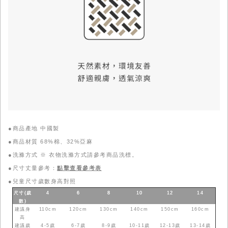
●商品產地 中國製
●商品材質 68%棉、32%亞麻
●洗滌方式 ※ 衣物洗滌方式請參考商品洗標。
●尺寸丈量參考：
點擊查看參考表
●
兒童尺寸歲數身高對照
尺寸(歲
4
6
8
10
12
14
數
)
建議身
110cm
120cm
130cm
140cm
150cm
160cm
高
建議歲
4-5歲
6-7歲
8-9歲
10-11歲
12-13歲
13-14歲