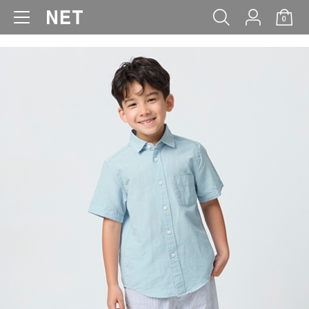
0
WOMEN
MEN
KIDS
BABY