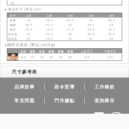
段
●
商品尺寸 (單位:cm)
尺寸
120
130
140
150
160
肩寬
33
34.5
35.5
37
38.5
胸圍
39.5
41.5
44
46.5
49
袖長
15.5
16.5
17.5
18.5
19.5
前衣長
51
53.5
56
59.5
63.5
後衣長
52
54.5
57
61
65
模特兒資訊 (單位:cm/kg)
●
身高
體重
肩寬
胸圍
腰圍
臀圍
上身
尺寸
下身
尺寸
116
20
30
58
56
60
120
120
尺寸參考表
品牌故事
政令宣導
工作條款
常見問題
門市據點
查詢庫存
團購需求
隱私權保護