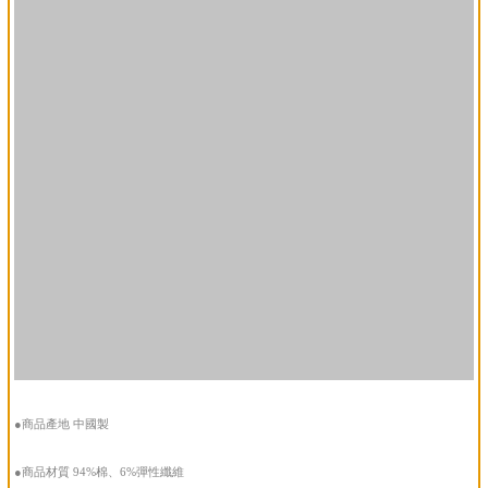
●商品產地 中國製
●商品材質 94%棉、6%彈性纖維