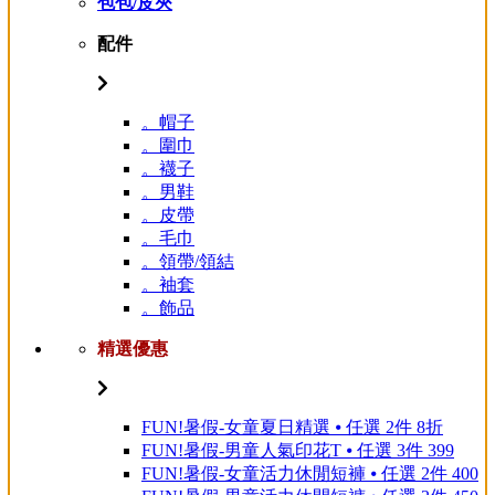
包包/皮夾
配件
。帽子
。圍巾
。襪子
。男鞋
。皮帶
。毛巾
。領帶/領結
。袖套
。飾品
精選優惠
FUN!暑假-女童夏日精選 ⦁ 任選 2件 8折
FUN!暑假-男童人氣印花T ⦁ 任選 3件 399
FUN!暑假-女童活力休閒短褲 ⦁ 任選 2件 400