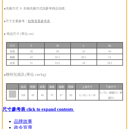
●洗滌方式 ※ 衣物洗滌方式請參考商品洗標。
●尺寸丈量參考：
點擊查看參考表
●
商品尺寸 (單位:cm)
尺寸
S
M
L
XL
肩寬
38
40
42
44
胸圍
43
45.5
48.5
51
衣長
51
53.5
56
58.5
模特兒資訊 (單位:cm/kg)
●
身高
體重
肩寬
胸圍
腰圍
臀圍
上身
尺寸
下身
尺寸
S／03／腰圍23／臀
168
49
40
70
67
90
S／03／4／50
圍34
尺寸參考表
click to expand contents
品牌故事
政令宣導