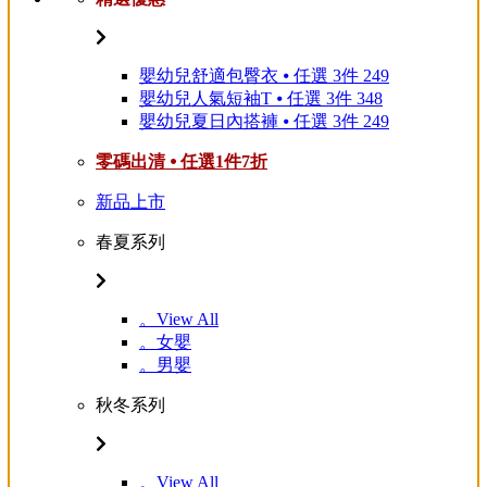
嬰幼兒舒適包臀衣 ⦁ 任選 3件 249
嬰幼兒人氣短袖T ⦁ 任選 3件 348
嬰幼兒夏日內搭褲 ⦁ 任選 3件 249
零碼出清 ⦁ 任選1件7折
新品上市
春夏系列
。View All
。女嬰
。男嬰
秋冬系列
。View All