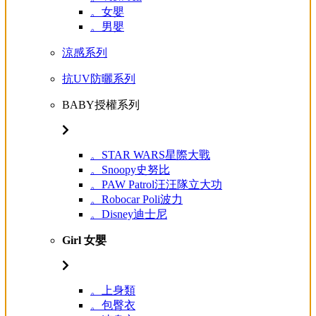
。女嬰
。男嬰
涼感系列
抗UV防曬系列
BABY授權系列
。STAR WARS星際大戰
。Snoopy史努比
。PAW Patrol汪汪隊立大功
。Robocar Poli波力
。Disney迪士尼
Girl 女嬰
。上身類
。包臀衣