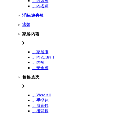
。西裝褲
。內搭褲
洋裝/連身褲
泳裝
家居/內著
。家居服
。內衣/Bra T
。內褲
。安全褲
包包/皮夾
。View All
。手提包
。肩背包
。後背包