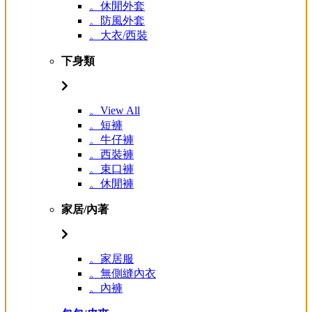
。休閒外套
。防風外套
。大衣/西裝
下身類
。View All
。短褲
。牛仔褲
。西裝褲
。束口褲
。休閒褲
家居/內著
。家居服
。無側縫內衣
。內褲