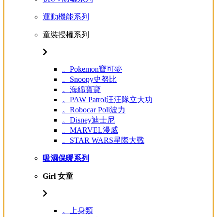
運動機能系列
童裝授權系列
。Pokemon寶可夢
。Snoopy史努比
。海綿寶寶
。PAW Patrol汪汪隊立大功
。Robocar Poli波力
。Disney迪士尼
。MARVEL漫威
。STAR WARS星際大戰
吸濕保暖系列
Girl 女童
。上身類