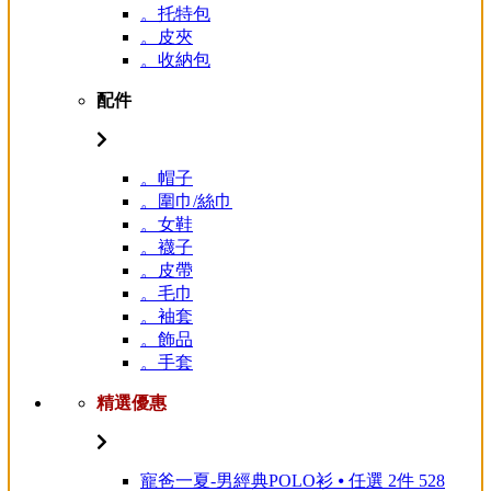
。托特包
。皮夾
。收納包
配件
。帽子
。圍巾/絲巾
。女鞋
。襪子
。皮帶
。毛巾
。袖套
。飾品
。手套
精選優惠
寵爸一夏-男經典POLO衫 ⦁ 任選 2件 528