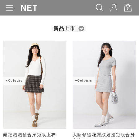
0
WOMEN
MEN
KIDS
BABY
新品上市
+Colours
+Colours
羅紋泡泡袖合身短版上衣
大圓領緹花羅紋捲邊短版合身