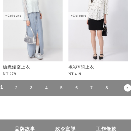
+Colours
+Colours
編織鏤空上衣
襯衫V領上衣
NT.
279
NT.
419
1
2
3
4
5
6
7
8
品牌故事
政令宣導
工作條款