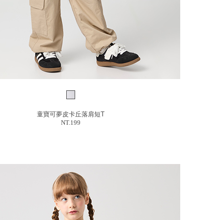
童寶可夢皮卡丘落肩短T
NT.199