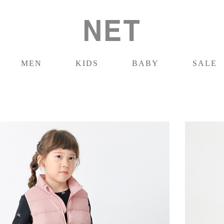
MEN
KIDS
BABY
SALE
男裝
童裝
嬰兒
促銷