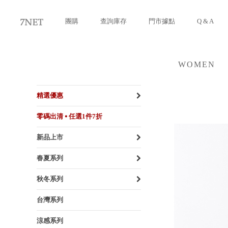
團購
查詢庫存
門市據點
Q & A
WOMEN
女裝
精選優惠
零碼出清 ⦁ 任選1件7折
新品上市
春夏系列
秋冬系列
台灣系列
涼感系列