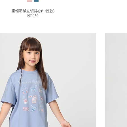
童輕羽絨立領背心(中性款)
NT.959