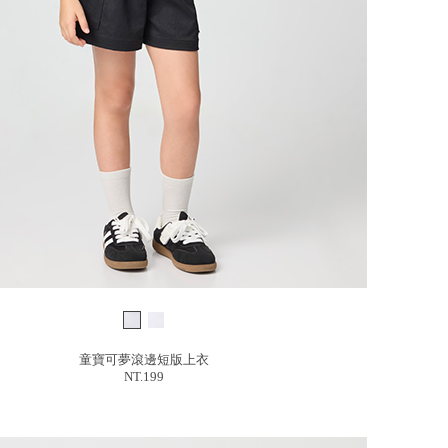
童寶可夢滾邊短版上衣
NT.199