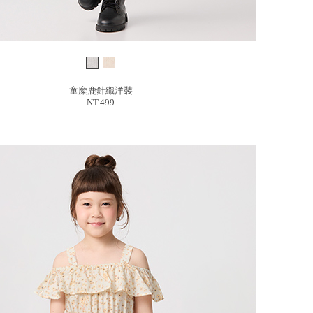
童糜鹿針織洋裝
NT.499