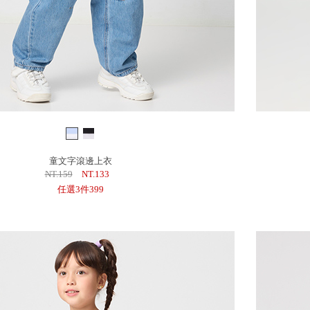
童文字滾邊上衣
NT.159
NT.133
任選3件399