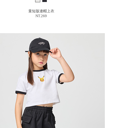
童短版連帽上衣
NT.269