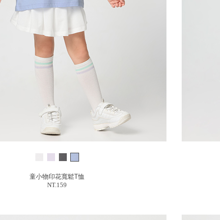
童小物印花寬鬆T恤
NT.159