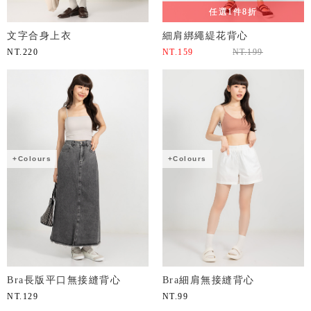
任選1件8折
文字合身上衣
細肩綁繩緹花背心
NT.
220
NT.
159
NT.
199
+Colours
+Colours
Bra長版平口無接縫背心
Bra細肩無接縫背心
NT.
129
NT.
99